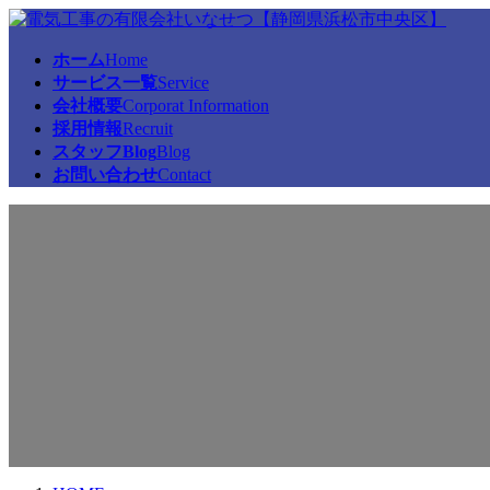
コ
ナ
ン
ビ
ホーム
Home
テ
ゲ
サービス一覧
Service
ン
ー
会社概要
Corporat Information
ツ
シ
採用情報
Recruit
へ
ョ
スタッフBlog
Blog
ス
ン
お問い合わせ
Contact
キ
に
ッ
移
スタッフBlog
プ
動