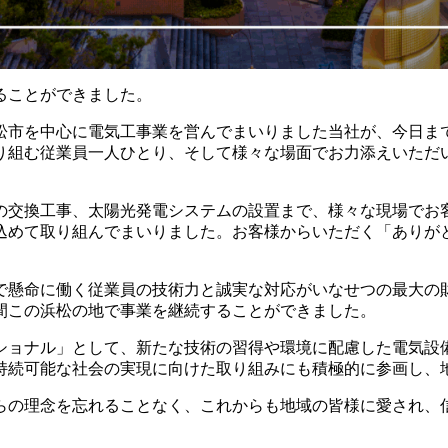
えることができました。
、浜松市を中心に電気工事業を営んでまいりました当社が、今日
り組む従業員一人ひとり、そして様々な場面でお力添えいただ
への交換工事、太陽光発電システムの設置まで、様々な現場でお
込めて取り組んでまいりました。お客様からいただく「ありが
で懸命に働く従業員の技術力と誠実な対応がいなせつの最大の
間この浜松の地で事業を継続することができました。
ショナル」として、新たな技術の習得や環境に配慮した電気設
持続可能な社会の実現に向けた取り組みにも積極的に参画し、
らの理念を忘れることなく、これからも地域の皆様に愛され、