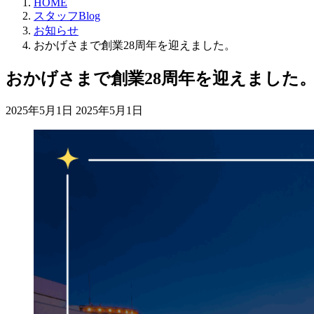
HOME
スタッフBlog
お知らせ
おかげさまで創業28周年を迎えました。
おかげさまで創業28周年を迎えました
最
2025年5月1日
2025年5月1日
終
更
新
日
時
: